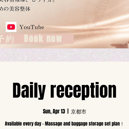
約 Book now
Daily reception
Sun, Apr 13
  |  
京都市
Available every day - Massage and baggage storage set plan！