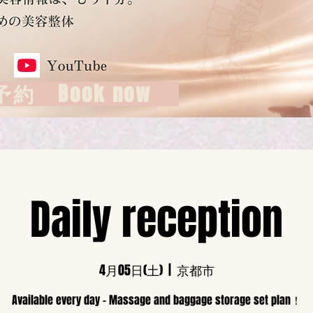
約 Book now
Daily reception
4月05日(土)
  |  
京都市
Available every day - Massage and baggage storage set plan！