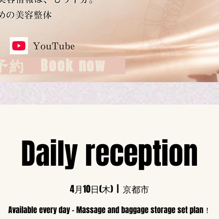
約 Book now
Daily reception
4月10日(木)
  |  
京都市
Available every day - Massage and baggage storage set plan！