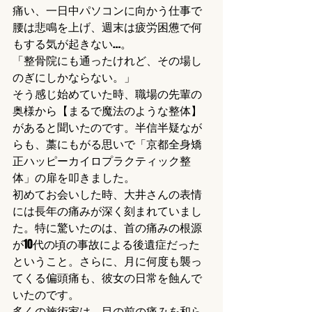
痛い、一日中パソコンに向かう仕事で
腰は悲鳴を上げ、週末は疲労困憊で何
もする気が起きない…。
「整骨院にも通ったけれど、その場し
のぎにしかならない。」
そう感じ始めていた時、職場の先輩の
奥様から【まるで魔法のような整体】
があると聞いたのです。半信半疑なが
らも、藁にもがる思いで「京都全身矯
正ハッピーカイロプラクティック整
体」の扉を叩きました。
初めてお会いした時、大井さんの表情
には長年の痛みが深く刻まれていまし
た。特に驚いたのは、首の痛みの根源
が10代の頃の事故による後遺症だった
ということ。さらに、月に何度も襲っ
てくる偏頭痛も、彼女の日常を蝕んで
いたのです。
多くの施術家は、目の前の痛みを和ら