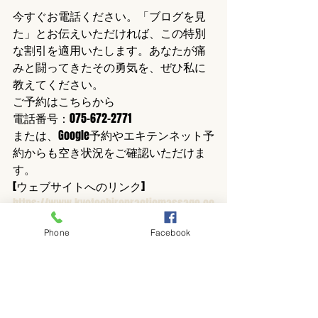
今すぐお電話ください。「ブログを見
た」とお伝えいただければ、この特別
な割引を適用いたします。あなたが痛
みと闘ってきたその勇気を、ぜひ私に
教えてください。
ご予約はこちらから
電話番号：075−672−2771
または、Google予約やエキテンネット予
約からも空き状況をご確認いただけま
す。
[ウェブサイトへのリンク]
https://www.kyotochiropracticmassage.co
m/
Phone
Facebook
（注） 当日のご予約確認はお電話のみ
となりますので、ご了承ください。
#KyotoChiroprscticMassage
#新しい自分