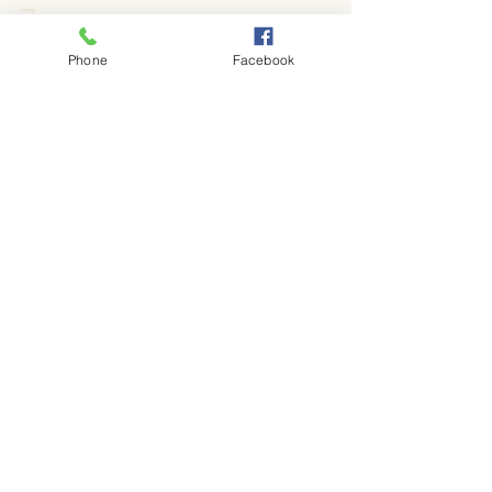
フ
#大阪万博
#背中の痛み
#ボキボキ整体
Phone
Facebook
#ストレスフリー
#首の痛み
#頭痛
#坐
骨神経
#副交感神経
最新記事
すべて表示