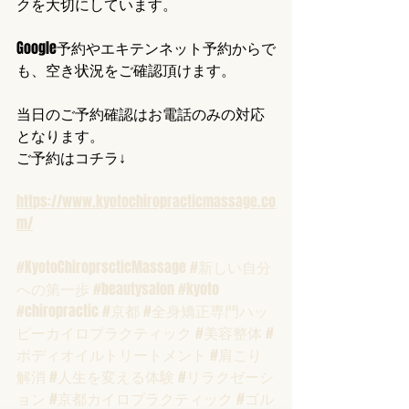
クを大切にしています。
Google予約やエキテンネット予約からで
も、空き状況をご確認頂けます。
当日のご予約確認はお電話のみの対応
となります。
ご予約はコチラ↓
https://www.kyotochiropracticmassage.co
m/
#KyotoChiroprscticMassage
#新しい自分
への第一歩
#beautysalon
#kyoto
#chiropractic
#京都
#全身矯正専門ハッ
ピーカイロプラクティック
#美容整体
#
ボディオイルトリートメント
#肩こり
解消
#人生を変える体験
#リラクゼーシ
ョン
#京都カイロプラクティック
#ゴル