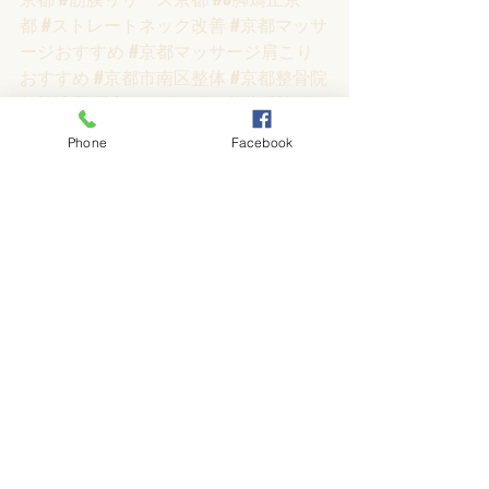
都
#ストレートネック改善
#京都マッサ
ージおすすめ
#京都マッサージ肩こり
おすすめ
#京都市南区整体
#京都整骨院
保険適用
#近くのボキボキ整体
#首ボキ
ボキ整体
#自律神経マッサージ
#訪問マ
Phone
Facebook
ッサージ
#ハッピー整体
#ハッピーカイ
ロプラクティック
#カイロプラクティ
ック京都名医
最新記事
すべて表示