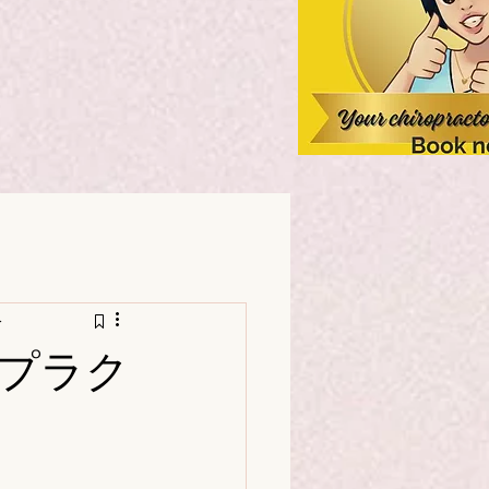
分
プラク