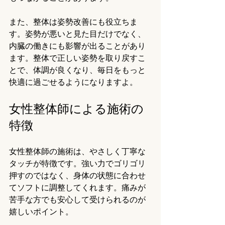
また、整体は姿勢改善にも役立ちま
す。姿勢が悪いと見た目だけでなく、
内臓の働きにも影響が出ることがあり
ます。整体で正しい姿勢を取り戻すこ
とで、体調が良くなり、毎日をもっと
快適に過ごせるようになりますよ。
女性整体師による施術の
特徴
女性整体師の施術は、やさしく丁寧な
タッチが特徴です。強い力でゴリゴリ
押すのではなく、身体の状態に合わせ
てソフトに調整してくれます。痛みが
苦手な方でも安心して受けられるのが
嬉しいポイント。