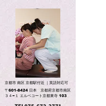
京都市 南区 京都駅付近 ｜英語対応可
〒601-8424 日本 京都府京都市南区
３４−１ エルベコート京都東寺 103
TEL075-672-2771