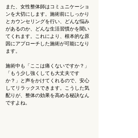
また、女性整体師はコミュニケーショ
ンを大切にします。施術前にしっかり
とカウンセリングを行い、どんな悩み
があるのか、どんな生活習慣かを聞い
てくれます。これにより、根本的な原
因にアプローチした施術が可能になり
ます。
施術中も「ここは痛くないですか？」
「もう少し強くしても大丈夫です
か？」と声をかけてくれるので、安心
してリラックスできます。こうした気
配りが、整体の効果を高める秘訣なん
ですよね。