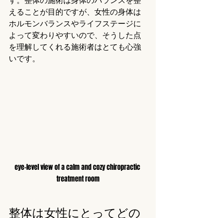
えることが目的ですが、女性の身体は
ホルモンバランスやライフステージに
よって変わりやすいので、そうした点
を理解してくれる施術者はとても心強
いです。
eye-level view of a calm and cozy chiropractic 
treatment room
整体は女性にとってどの