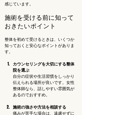
感じています。
施術を受ける前に知って
おきたいポイント
整体を初めて受けるときは、いくつか
知っておくと安心なポイントがありま
す。
カウンセリングを大切にする整体
院を選ぶ
自分の症状や生活習慣をしっかり
伝えられる場所が良いです。女性
整体師なら、話しやすい雰囲気が
あるのでおすすめ。
施術の強さや方法を相談する
痛みが苦手な場合は、遠慮せずに