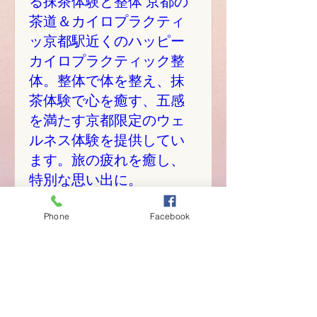
る抹茶体験と整体 京都の
茶道＆カイロプラクティ
ッ京都駅近くのハッピー
カイロプラクティック整
体。整体で体を整え、抹
茶体験で心を癒す、五感
を満たす京都限定のウェ
ルネス体験を提供してい
ます。旅の疲れを癒し、
特別な思い出に。
mån 06 okt.
Phone
Facebook
Mer information
Mer information