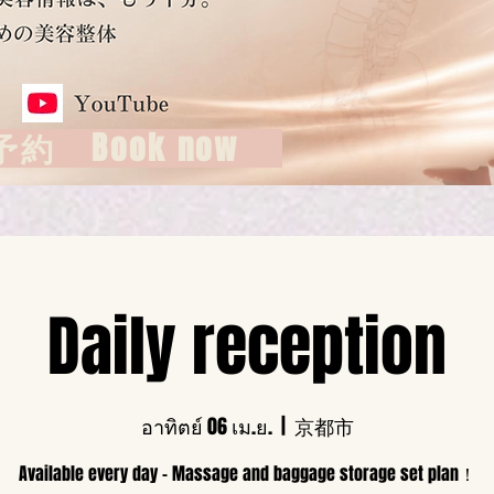
約 Book now
Daily reception
อาทิตย์ 06 เม.ย.
  |  
京都市
Available every day - Massage and baggage storage set plan！