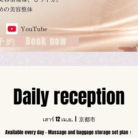
約 Book now
Daily reception
เสาร์ 12 เม.ย.
  |  
京都市
Available every day - Massage and baggage storage set plan！