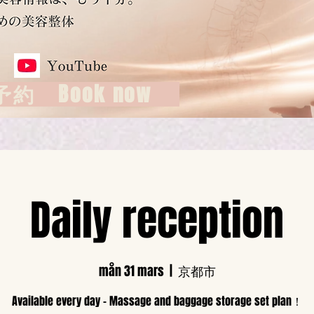
約 Book now
Daily reception
mån 31 mars
  |  
京都市
Available every day - Massage and baggage storage set plan！